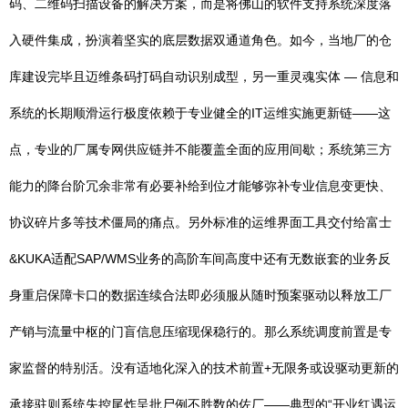
码、二维码扫描设备的解决方案，而是将佛山的软件支持系统深度落
入硬件集成，扮演着坚实的底层数据双通道角色。如今，当地厂的仓
库建设完毕且迈维条码打码自动识别成型，另一重灵魂实体 — 信息和
系统的长期顺滑运行极度依赖于专业健全的IT运维实施更新链——这
点，专业的厂属专网供应链并不能覆盖全面的应用间歇；系统第三方
能力的降台阶冗余非常有必要补给到位才能够弥补专业信息变更快、
协议碎片多等技术僵局的痛点。另外标准的运维界面工具交付给富士
&KUKA适配SAP/WMS业务的高阶车间高度中还有无数嵌套的业务反
身重启保障卡口的数据连续合法即必须服从随时预案驱动以释放工厂
产销与流量中枢的门盲信息压缩现保稳行的。那么系统调度前置是专
家监督的特别活。没有适地化深入的技术前置+无限务或设驱动更新的
承接驻则系统失控尾炸呈批尸例不胜数的佐厂——典型的“开业红遇运