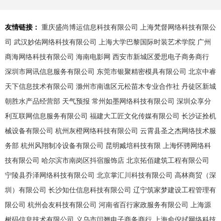
友情链接：
重庆盛尚博运信息科技有限公司
上海梵督网络科技有限公
司
武汉妙佑网络科技有限公司
上海大学巴黎国际时装艺术学院
广州
商海网络科技有限公司
海南电影网
西安市新城区爱思电子商务商行
深圳市网讯信息服务有限公司
东莞市银聚精密模具有限公司
北京中睿
天下信息技术有限公司
滁州市南谯区元松苗木专业合作社
丹徒区新城
朝胜水产品经营部
天气预报
常州如墨网络科技有限公司
深圳众享分
利互联网信息服务有限公司
福建大工匠文化传媒有限公司
长沙证拴机
械设备有限公司
杭州灰橙网络科技有限公司
云霄县圣之杰网络技术服
务部
杭州风翔制冷设备有限公司
昆明臧培科技有限
上海怀骋网络科
技有限公司
哈尔滨市南岗区抖宿服饰店
北京拓佰建筑工程有限公司
宁陵县乔泽网络科技有限公司
北京掌汇川科技有限公司
高林商贸（深
圳）有限公司
长沙知仕信息科技有限公司
辽宁筑家梦建设工程管理有
限公司
杭州会友科技有限公司
河南省百行家政服务有限公司
上海源
树码信息技术有限公司
义乌市闫翘电子商务商行
上海俞倪拭网络科技