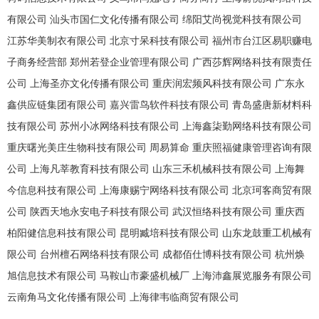
有限公司
汕头市国仁文化传播有限公司
绵阳艾尚视觉科技有限公司
江苏华美制衣有限公司
北京寸呆科技有限公司
福州市台江区易职赚电
子商务经营部
郑州若登企业管理有限公司
广西莎辉网络科技有限责任
公司
上海圣亦文化传播有限公司
重庆润宏频风科技有限公司
广东永
鑫供应链集团有限公司
嘉兴雷鸟软件科技有限公司
青岛盛唐新材料科
技有限公司
苏州小冰网络科技有限公司
上海鑫柒勤网络科技有限公司
重庆曙光美庄生物科技有限公司
周易算命
重庆照福健康管理咨询有限
公司
上海凡莘教育科技有限公司
山东三禾机械科技有限公司
上海舞
今信息科技有限公司
上海康赐宁网络科技有限公司
北京珂客商贸有限
公司
陕西天地永安电子科技有限公司
武汉恒络科技有限公司
重庆西
柏阳健信息科技有限公司
昆明臧培科技有限公司
山东龙鼓重工机械有
限公司
台州檀石网络科技有限公司
成都佰仕博科技有限公司
杭州焕
旭信息技术有限公司
马鞍山市豪盛机械厂
上海沛鑫展览服务有限公司
云南角马文化传播有限公司
上海律韦临商贸有限公司